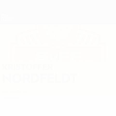
Direkt
zum
Hauptinhalt
Nations League &amp; Women's EURO
Erhalten
Live-Ergebnisse &amp; Statistiken
UEFA Nations League
KRISTOFFER
Kristoffer Nordfeldt Stat.
NORDFELDT
Schweden
AIK
Überblick