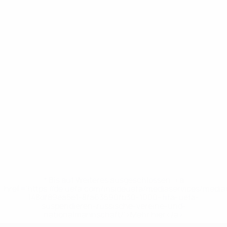
* Bis auf Weiteres ausgeschlossen. <a
href='https://de.uefa.com/insideuefa/mediaservices/medi
148df89ea5e1-8fa63590fb30-1000--fifa-uefa-
suspendieren-russische-vereine-und-
nationalmannschaft/'>Mehr hier</a>