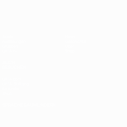
UEFA Nations League
Spiele
News
Auslosungen
Geschichte
Gruppen
Über
UEFA.tv
Shop
AUCH
BESUCHEN
UEFA.com
UEFA-Stiftung
für Kinder
Shop
SPRACHE &AUML;NDERN
Deutsch
English
Français
Deutsch
Русский
Español
Italiano
Português