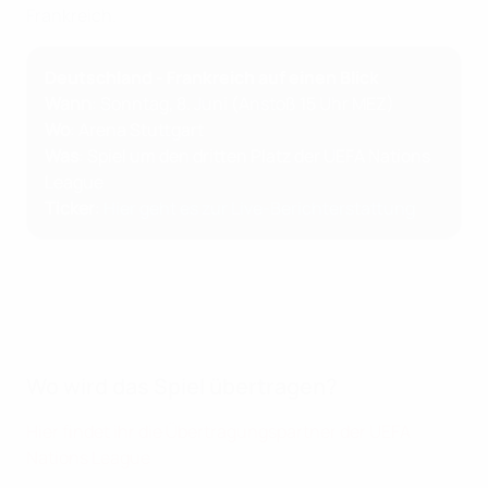
Frankreich.
Deutschland - Frankreich auf einen Blick
Wann
: Sonntag, 8. Juni (Anstoß 15 Uhr MEZ)
Wo
: Arena Stuttgart
Was
: Spiel um den dritten Platz der UEFA Nations
League
Ticker
:
Hier geht es zur Live-Berichterstattung
Wo wird das Spiel übertragen?
Hier findet ihr die Übertragungspartner der UEFA
Nations League