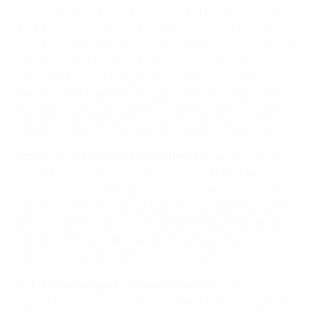
ihres Kaders ist beeindruckend – auf jeder Position
eine enorme Leistungsdichte. Wenn Frankreich in den
Flow kommt, sind sie schwer zu stoppen. Wir haben im
vergangenen März schon gezeigt, dass wir sie
schlagen können. Morgen wollen wir sie aus den
gefährlichen Räumen heraushalten und selbst mehr
Ballbesitz aufbauen. Wenn wir den Ball kontrollieren,
haben wir definitiv die Qualität für ein starkes Spiel."
Pascal Groß, Mittelfeldspieler Deutschland
: "Ja, wir
waren nach dem Spiel [gegen Portugal] enttäuscht.
Natürlich wollten wir das Finale erreichen, aber jetzt
konzentrieren wir uns auf das nächste Spiel. Es ist ein
sehr wichtiges Spiel für uns gegen eine große Nation,
Frankreich. Das wird ein wirklich schwieriges Spiel,
aber wir wollen den dritten Platz erreichen."
Didier Deschamps, Frankreich-Trainer
: "Wir haben
Spieler mit viel Potenzial. Sie können nicht alle spielen.