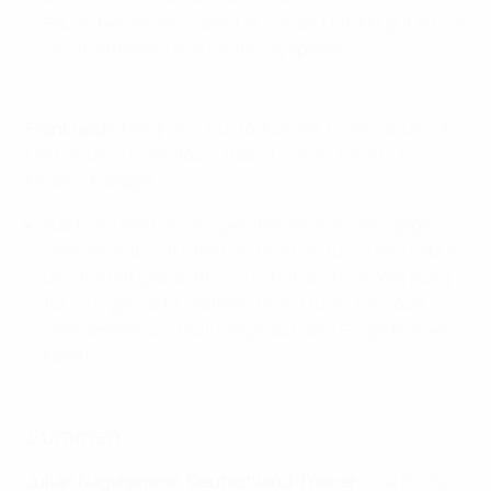
Pause bekommen, damit er vor der U21-EM gut erholt
ist. Stattdessen sollte Füllkrug spielen.
Frankreich
: Maignan - Gusto, Konaté, L. Hernández, T.
Hernández - Guendouzi, Rabiot - Olise, Cherki, Kolo
Muani - Mbappé
Nach seinem hervorragenden Jokereinsatz gegen
Spanien hat sich Cherki in Position für einen Platz in
der Startelf gebracht. Gusto hat auch viel Werbung
für sich gemacht, während Kolo Muani für Doué
reinkommen und so Energie auf dem Flügel bringen
könnte.
Stimmen
Julian Nagelsmann, Deutschland-Trainer
: "Die Breite