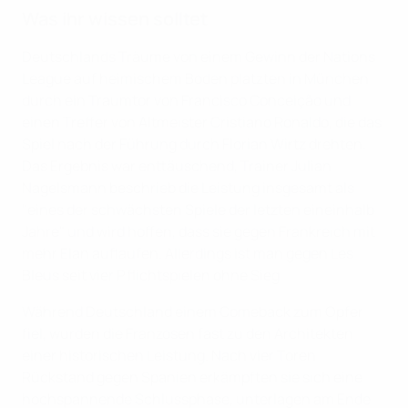
Was ihr wissen solltet
Deutschlands Träume von einem Gewinn der Nations
League auf heimischem Boden platzten in München
durch ein Traumtor von Francisco Conceição und
einen Treffer von Altmeister Cristiano Ronaldo, die das
Spiel nach der Führung durch Florian Wirtz drehten.
Das Ergebnis war enttäuschend, Trainer Julian
Nagelsmann beschrieb die Leistung insgesamt als
"eines der schwächsten Spiele der letzten eineinhalb
Jahre" und wird hoffen, dass sie gegen Frankreich mit
mehr Elan auflaufen. Allerdings ist man gegen Les
Bleus seit vier Pflichtspielen ohne Sieg.
Während Deutschland einem Comeback zum Opfer
fiel, wurden die Franzosen fast zu den Architekten
einer historischen Leistung. Nach vier Toren
Rückstand gegen Spanien erkämpften sie sich eine
hochspannende Schlussphase, unterlagen am Ende