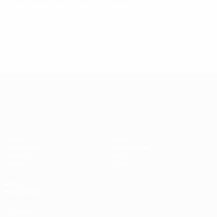
© 1998-2026 UEFA. All rights reserved.
Letzte Aktualisierung: Samstag, 7. Juni 2025
UEFA Nations League
Spiele
News
Auslosungen
Geschichte
Gruppen
Über
UEFA.tv
Shop
AUCH
BESUCHEN
UEFA.com