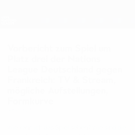
Direkt
zum
Hauptinhalt
Nations League &amp; Women's EURO
Erhalten
Live-Ergebnisse &amp; Statistiken
UEFA Nations League
Vorbericht zum Spiel um
Platz drei der Nations
League Deutschland gegen
Frankreich: TV & Stream,
mögliche Aufstellungen,
Formkurve
Samstag, 7. Juni 2025
Wie kann ich das Spiel sehen? Wie sind die