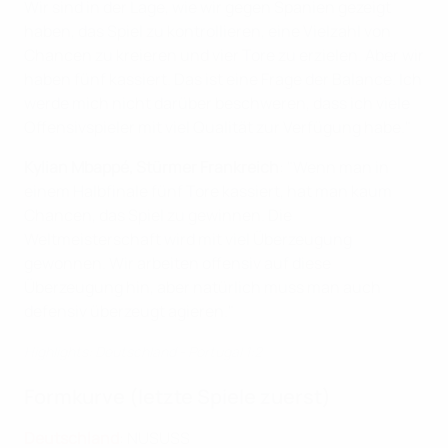
Wir sind in der Lage, wie wir gegen Spanien gezeigt
haben, das Spiel zu kontrollieren, eine Vielzahl von
Chancen zu kreieren und vier Tore zu erzielen. Aber wir
haben fünf kassiert. Das ist eine Frage der Balance. Ich
werde mich nicht darüber beschweren, dass ich viele
Offensivspieler mit viel Qualität zur Verfügung habe."
Kylian Mbappé, Stürmer Frankreich
: "Wenn man in
einem Halbfinale fünf Tore kassiert, hat man kaum
Chancen, das Spiel zu gewinnen. Die
Weltmeisterschaft wird mit viel Überzeugung
gewonnen. Wir arbeiten offensiv auf diese
Überzeugung hin, aber natürlich muss man auch
defensiv überzeugt agieren."
Highlights: Deutschland - Portugal 1:2
Formkurve (letzte Spiele zuerst)
Deutschland
: NUSUSS