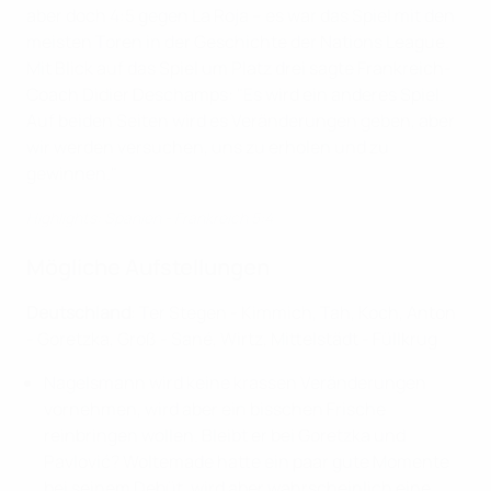
aber doch 4:5 gegen La Roja – es war das Spiel mit den
meisten Toren in der Geschichte der Nations League.
Mit Blick auf das Spiel um Platz drei sagte Frankreich-
Coach Didier Deschamps: "Es wird ein anderes Spiel.
Auf beiden Seiten wird es Veränderungen geben, aber
wir werden versuchen, uns zu erholen und zu
gewinnen."
Highlights: Spanien - Frankreich 5:4
Mögliche Aufstellungen
Deutschland
: Ter Stegen - Kimmich, Tah, Koch, Anton
- Goretzka, Groß - Sané, Wirtz, Mittelstädt - Füllkrug
Nagelsmann wird keine krassen Veränderungen
vornehmen, wird aber ein bisschen Frische
reinbringen wollen. Bleibt er bei Goretzka und
Pavlović? Woltemade hatte ein paar gute Momente
bei seinem Debüt, wird aber wahrscheinlich eine