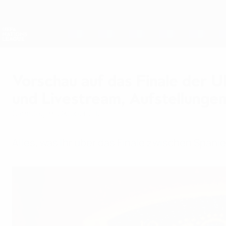
Direkt
zum
Hauptinhalt
Nations League &amp; Women's EURO
Live-Ergebnisse &amp; Statistiken
UEFA Nations League
Vorschau auf das Finale der 
und Livestream, Aufstellunge
Samstag, 9. Oktober 2021
Alles, was Ihr über das Finale zwischen Spani