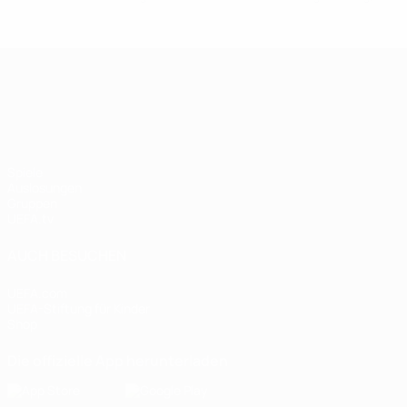
UEFA Nations League
Spiele
Auslosungen
Gruppen
UEFA.tv
AUCH BESUCHEN
UEFA.com
UEFA-Stiftung für Kinder
Shop
Die offizielle App herunterladen