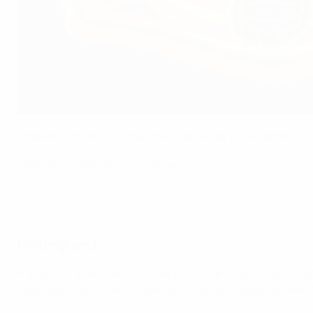
Spanien trifft im Finale auf Frankreich
Spanien trifft am Sonntag im Endspiel der UEFA Nations Le
Spanien - Frankreich: Live-Blog
Hintergrund
Frankreich qualifizierte sich durch ein dramatisches 3:2 g
Siegtorschütze. Damit haben die Franzosen einen ersten 