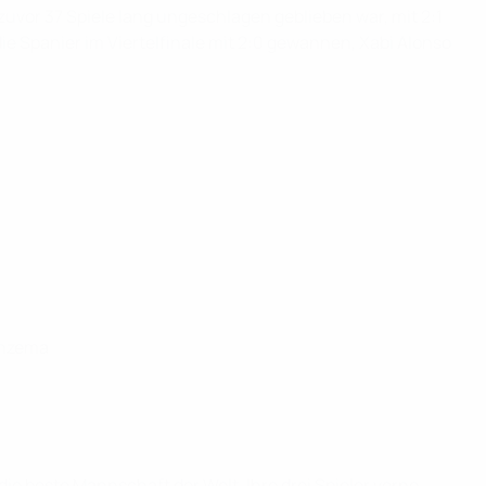
uvor 37 Spiele lang ungeschlagen geblieben war, mit 2:1
die Spanier im Viertelfinale mit 2:0 gewannen, Xabi Alonso
enzema
 die beste Mannschaft der Welt. Ihre drei Spieler vorne