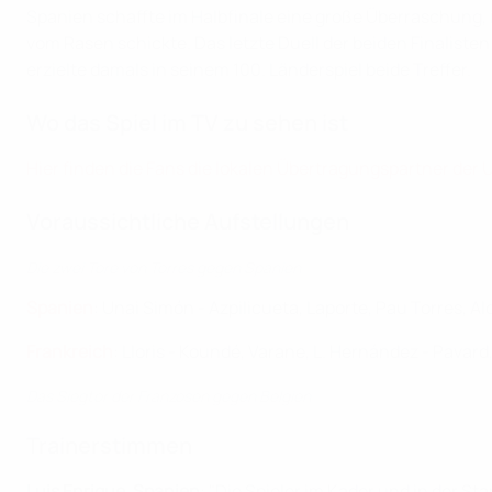
Spanien schaffte im Halbfinale eine große Überraschung, 
vom Rasen schickte. Das letzte Duell der beiden Finalisten
erzielte damals in seinem 100. Länderspiel beide Treffer.
Wo das Spiel im TV zu sehen ist
Hier finden die Fans die lokalen Übertragungspartner der
Voraussichtliche Aufstellungen
Die zwei Tore von Torres gegen Spanien
Spanien
: Unai Simón - Azpilicueta, Laporte, Pau Torres, Al
Frankreich
: Lloris - Koundé, Varane, L. Hernández - Pav
Das Siegtor der Franzosen gegen Belgien
Trainerstimmen
Luis Enrique, Spanien
: "Die Spieler im Kader und in der St