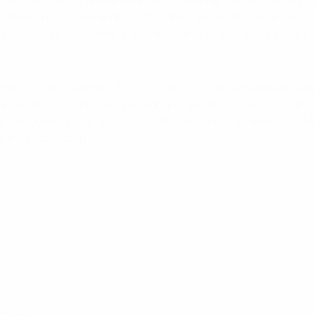
nstellung nichts verändern. Wir haben gegen das beste Team 
Titel mit Spanien holen, das haben die meisten von uns noch 
 den Ball abzunehmen. Es ist in ihrer DNA, so viel Ballbesitz 
Gegen Italien haben sie gut dagegen gearbeitet, wenn sie den B
 viel gelöster. Das gibt allen Selbstvertrauen. Spanien hat d
en Titel zu holen."
ober 2021