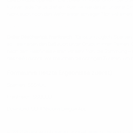
können jede Partie drehen. Aber wir werden an unserer Ei
nicht auch noch den Weltmeister schlagen? Ich will einen 
Spanien - Frankreich: Wer holt den Titel?
Didier Deschamps, Frankreich
: "Es ist unmöglich, Spanien
so – sie halten den Ball auch unter Druck in ihren Reihen. 
nach dem Halbfinale waren wir sehr froh, die Stimmung war
das heißt nichts. Wir brauchen die richtigen Zutaten, um d
Formkurve (letzte Ergebnisse zuerst)
Spanien: SSSNUU
Frankreich: SSUUUU
Download: UEFA Nations League App
© 1998-2026 UEFA. All rights reserved.
Letzte Aktualisierung: Samstag, 9. Okt