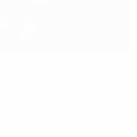
nández war im Halbfinale in Turin in der 90. Minute der
der UEFA EURO 2020 geschafft.