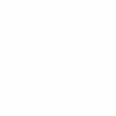
indem man den frisch gebackenen Europameister Italien, der z
 bei einem großen Turnier gab es bei der UEFA EURO 2012, als 
 UEFA Nations League.
onso - Gavi, Busquets, Koke - Sarabia, Torres, Oyarzabal
ard, Tchouaméni, Pogba, T. Hernández - Griezmann - Mbappé, B
artelf Frankreichs spielen alle bei Topvereinen und sind Stars –