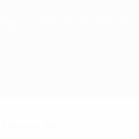
Direkt
zum
Hauptinhalt
Nations League &amp; Women's EURO
Erhalten
Live-Ergebnisse &amp; Statistiken
UEFA Nations League
Ungarn vs Deutschland
Überblick
Updates
Infos zum Spiel
Fakten zum Spiel