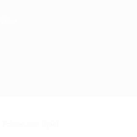
Direkt
zum
Hauptinhalt
Nations League &amp; Women's EURO
Erhalten
Live-Ergebnisse &amp; Statistiken
UEFA Nations League
Polen vs Schottland
Überblick
Updates
Infos zum Spiel
Fakten zum Spiel