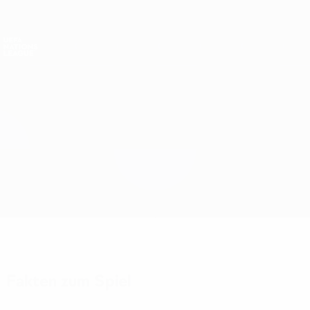
Direkt
zum
Hauptinhalt
Nations League &amp; Women's EURO
Erhalten
Live-Ergebnisse &amp; Statistiken
UEFA Nations League
Finnland vs Griechenland
Überblick
Updates
Infos zum Spiel
Fakten zum Spiel