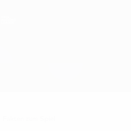
Direkt
zum
Hauptinhalt
Nations League &amp; Women's EURO
Erhalten
Live-Ergebnisse &amp; Statistiken
UEFA Nations League
Estland vs Schweden
Überblick
Updates
Infos zum Spiel
Fakten zum Spiel