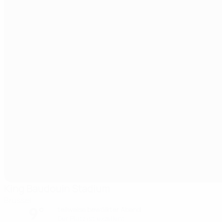
King Baudouin Stadium
Brüssel
9°
teilweise bewölkter Abend
Der Platz ist exzellent