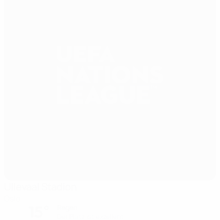
Ullevaal Stadion
Oslo
15°
Regen
Der Platz ist exzellent