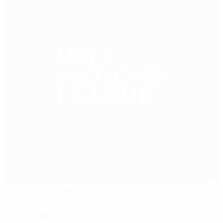
Nagyerdei Stadion
Debrecen
26°
teilweise bewölkter Abend
Der Platz ist exzellent