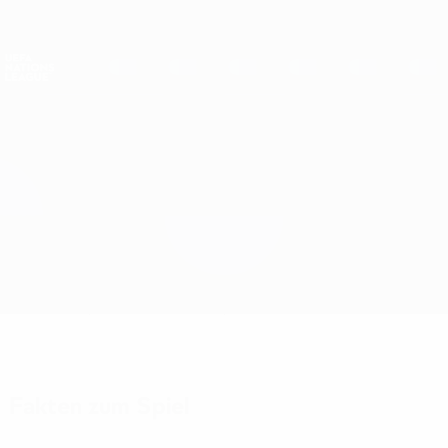
Direkt
zum
Hauptinhalt
Nations League &amp; Women's EURO
Erhalten
Live-Ergebnisse &amp; Statistiken
UEFA Nations League
Serbien vs Spanien
Überblick
Updates
Infos zum Spiel
Fakten zum Spiel