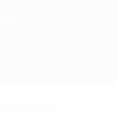
Direkt
zum
Hauptinhalt
Nations League &amp; Women's EURO
Erhalten
Live-Ergebnisse &amp; Statistiken
UEFA Nations League
Estland vs Slowakei
Überblick
Updates
Infos zum Spiel
Fakten zum Spiel