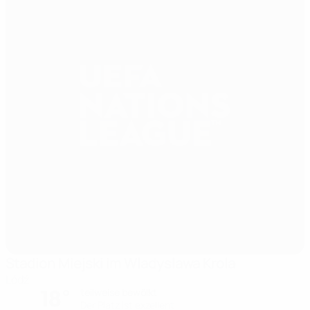
Stadion Miejski im Wladyslawa Krola
Lódź
18°
teilweise bewölkt
Der Platz ist exzellent