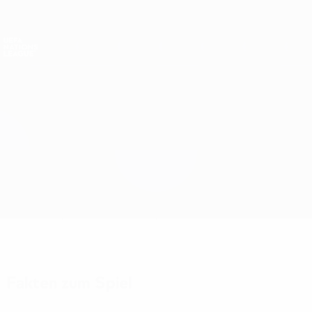
Direkt
zum
Hauptinhalt
Nations League &amp; Women's EURO
Erhalten
Live-Ergebnisse &amp; Statistiken
UEFA Nations League
Norwegen vs Schweden
Überblick
Updates
Infos zum Spiel
Fakten zum Spiel