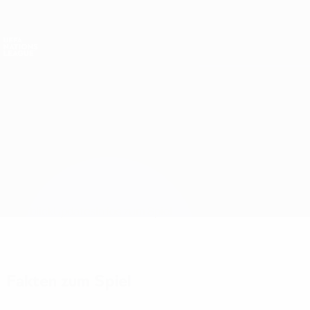
Direkt
zum
Hauptinhalt
Nations League &amp; Women's EURO
Live-Ergebnisse &amp; Statistiken
UEFA Nations League
Gibraltar vs San Marino
Überblick
Updates
Infos zum Spiel
Fakten zum Spiel