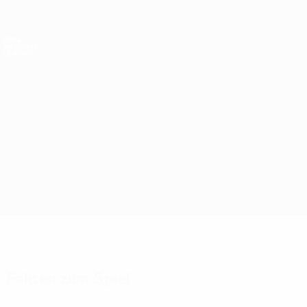
Direkt
zum
Hauptinhalt
Nations League &amp; Women's EURO
Erhalten
Live-Ergebnisse &amp; Statistiken
UEFA Nations League
Niederlande vs Frankreich
Überblick
Updates
Infos zum Spiel
Fakten zum Spiel