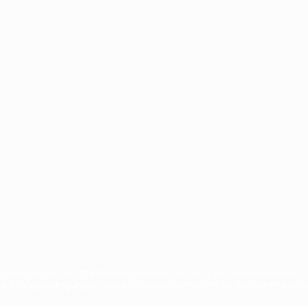
Português
en sind geschützte Marken und/oder von der UEFA urheberrechtlich g
 Nutzungsbedingungen und der Datenschutzpolitik für die Website ein