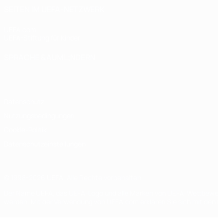
SEITEN IM UEFA-NETZWERK
UEFA.com
UEFA-Stiftung für Kinder
SPRACHE &AUML;NDERN
Deutsch
English
Français
Deutsch
Русский
Español
Italiano
Datenschutz
Nutzungsbedingungen
Cookie-Politik
Datenschutzeinstellungen
© 1998-2026 UEFA. Alle Rechte vorbehalten
Der Name UEFA, das UEFA-Logo und alle Marken von UEFA-Wettbewerb
werden. Mit der Verwendung von UEFA.com erklären Sie sich mit den