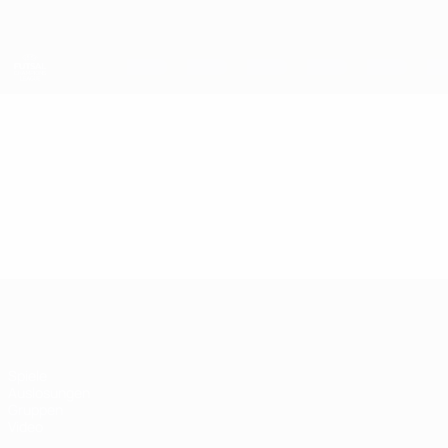
Direkt
zum
Hauptinhalt
UEFA Futsal Champions League
Video
Highlights
UEFA Futsal Champions League
Spiele
Auslosungen
Gruppen
Video