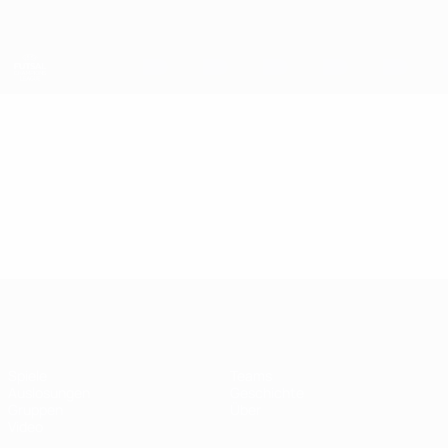
Direkt
zum
Hauptinhalt
UEFA Futsal Champions League
Video
Highlights
UEFA Futsal Champions League
Spiele
Teams
Auslosungen
Geschichte
Gruppen
Über
Video