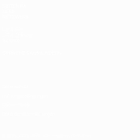
SEITEN IM
UEFA-
NETZWERK
UEFA.com
UEFA-Stiftung
für Kinder
SPRACHE &AUML;NDERN
Deutsch
English
Français
Deutsch
Русский
Español
Italiano
Português
Datenschutz
Nutzungsbedingungen
Cookie-Politik
Datenschutzeinstellungen
© 1998-2026 UEFA. Alle Rechte vorbehalten