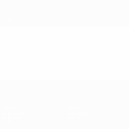
Direkt
zum
Hauptinhalt
UEFA Futsal Champions League
Video
Im Fokus
UEFA Futsal Champions League
Spiele
Teams
Auslosungen
Geschichte
Gruppen
Über
Video