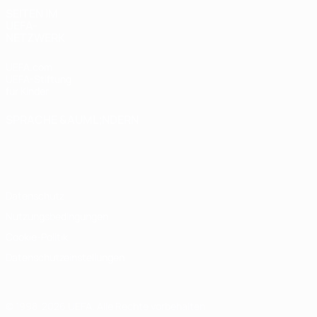
SEITEN IM
UEFA-
NETZWERK
UEFA.com
UEFA-Stiftung
für Kinder
SPRACHE &AUML;NDERN
Deutsch
English
Français
Deutsch
Русский
Español
Italiano
Português
Datenschutz
Nutzungsbedingungen
Cookie-Politik
Datenschutzeinstellungen
© 1998-2026 UEFA. Alle Rechte vorbehalten