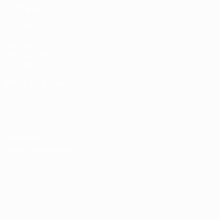
SEITEN IM
UEFA-
NETZWERK
UEFA.com
UEFA-Stiftung
für Kinder
SPRACHE &AUML;NDERN
Deutsch
English
Français
Deutsch
Русский
Español
Italiano
Português
Datenschutz
Nutzungsbedingungen
Cookie-Politik
Datenschutzeinstellungen
© 1998-2026 UEFA. Alle Rechte vorbehalten