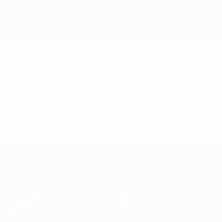
Direkt
zum
Hauptinhalt
UEFA Futsal Champions League
Video
Im Fokus
UEFA Futsal Champions League
Spiele
Teams
Auslosungen
Geschichte
Gruppen
Über
Video