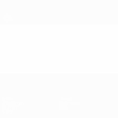
Direkt
zum
Hauptinhalt
UEFA Futsal Champions League
Video
Im Fokus
UEFA Futsal Champions League
Spiele
Teams
Auslosungen
Geschichte
Gruppen
Über
Video