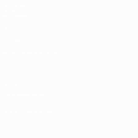
SEITEN IM
UEFA-
NETZWERK
UEFA.com
UEFA-Stiftung
für Kinder
SPRACHE &AUML;NDERN
Deutsch
English
Français
Deutsch
Русский
Español
Italiano
Português
Datenschutz
Nutzungsbedingungen
Cookie-Politik
Datenschutzeinstellungen
© 1998-2026 UEFA. Alle Rechte vorbehalten