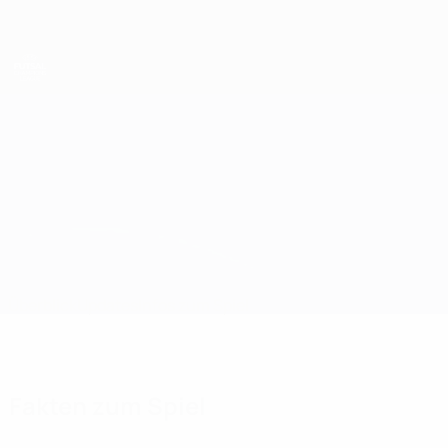
Direkt
zum
Hauptinhalt
UEFA Futsal Champions League
Palma vs Chrudim
Überblick
Updates
Infos zum Spiel
Fakten zum Spiel