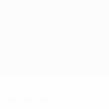
Direkt
zum
Hauptinhalt
UEFA Futsal Champions League
Saltires vs Ljuti Krajišnici
Überblick
Updates
Infos zum Spiel
Fakten zum Spiel