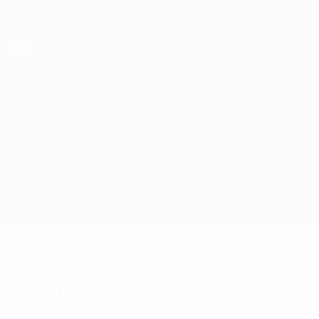
Direkt
zum
Hauptinhalt
UEFA Futsal Champions League
Sporting Anderlecht vs Braga
Überblick
Updates
Infos zum Spiel
Fakten zum Spiel