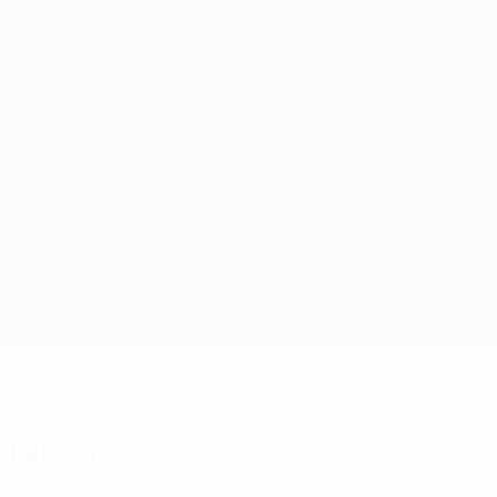
Direkt
zum
Hauptinhalt
UEFA Futsal Champions League
Sporting Anderlecht vs Sporting CP
Überblick
Updates
Infos zum Spiel
Fakten zum Spiel