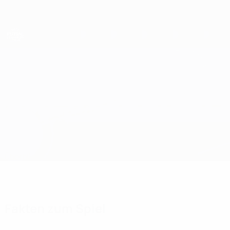
Direkt
zum
Hauptinhalt
UEFA Futsal Champions League
Kairat Almaty vs Étoile Lavalloise
Überblick
Updates
Infos zum Spiel
Fakten zum Spiel