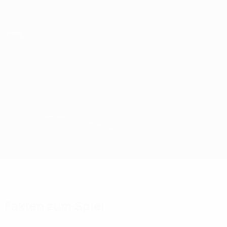
Direkt
zum
Hauptinhalt
UEFA Futsal Champions League
Catania vs Cartagena Costa Cálida
Überblick
Updates
Infos zum Spiel
Fakten zum Spiel