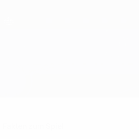
Direkt
zum
Hauptinhalt
UEFA Futsal Champions League
Amigo Northwest vs Örebro
Überblick
Updates
Infos zum Spiel
Fakten zum Spiel