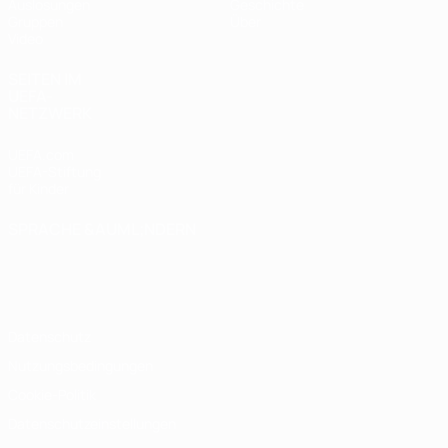
Auslosungen
Geschichte
Gruppen
Über
Video
SEITEN IM
UEFA-
NETZWERK
UEFA.com
UEFA-Stiftung
für Kinder
SPRACHE &AUML;NDERN
Deutsch
English
Français
Deutsch
Русский
Español
Italiano
Português
Datenschutz
Nutzungsbedingungen
Cookie-Politik
Datenschutzeinstellungen