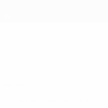
Direkt
zum
Hauptinhalt
UEFA Futsal Champions League
GEVARA
Gevara Kanjo Stat.
KANJO
AEL
Zypern
Vergleichen
Überblick
Keine Daten für diesen Spieler vorhanden