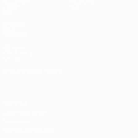
Auslosungen
Geschichte
Gruppen
Über
Video
SEITEN IM
UEFA-
NETZWERK
UEFA.com
UEFA-Stiftung
für Kinder
SPRACHE &AUML;NDERN
Deutsch
English
Français
Deutsch
Русский
Español
Italiano
Português
Datenschutz
Nutzungsbedingungen
Cookie-Politik
Datenschutzeinstellungen