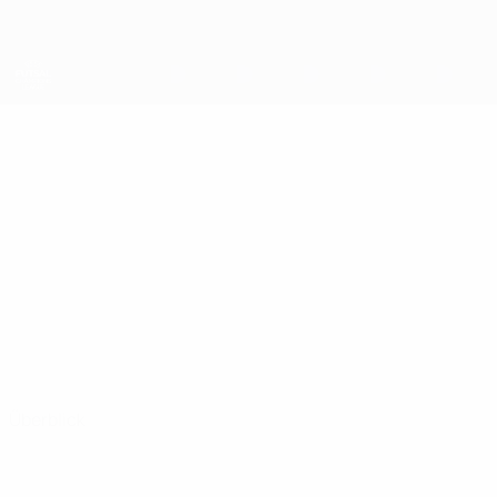
Direkt
zum
Hauptinhalt
UEFA Futsal Champions League
ILJAZ
Iljaz Chiljafi Stat.
CHILJAFI
FORCA
Überblick