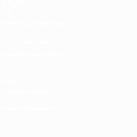
Auslosungen
Gruppen
Video
SEITEN IM UEFA-NETZWERK
UEFA.com
UEFA-Stiftung für Kinder
SPRACHE &AUML;NDERN
Deutsch
English
Français
Deutsch
Русский
Español
Italiano
Datenschutz
Nutzungsbedingungen
Cookie-Politik
Datenschutzeinstellungen
© 1998-2026 UEFA. Alle Rechte vorbehalten