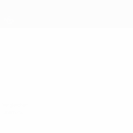
Direkt
zum
Hauptinhalt
UEFA Futsal Champions League
RYON
Ryon Leyshon Stat.
LEYSHON
England
Vergleichen
Überblick