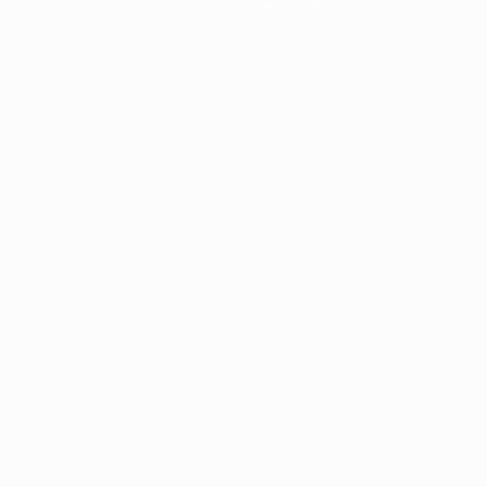
Geschichte
Über
Português