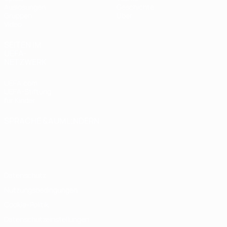
Auslosungen
Geschichte
Gruppen
Über
Video
SEITEN IM
UEFA-
NETZWERK
UEFA.com
UEFA-Stiftung
für Kinder
SPRACHE &AUML;NDERN
Deutsch
English
Français
Deutsch
Русский
Español
Italiano
Português
Datenschutz
Nutzungsbedingungen
Cookie-Politik
Datenschutzeinstellungen