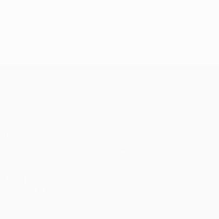
Letzte Aktualisierung: Mittwoch, 20. Mai 2026
UEFA Europa League
Spiele
Teams
UEFA.tv
News
Auslosungen
Geschichte
Gaming
Über
Stat.
Shop (Klubs)
AUCH
BESUCHEN
UEFA.com
UEFA-Stiftung