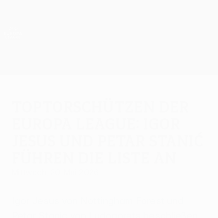
Direkt
zum
Hauptinhalt
UEFA Europa League Offiziell
Erhalten
Live-Ergebnisse &amp; Statistiken
UEFA Europa League
Toptorschützen der
Europa League: Igor
Jesus und Petar Stanić
führen die Liste an
Mittwoch, 20. Mai 2026
Igor Jesus von Nottingham Forest und
Petar Stanić von Ludogorets beschließen