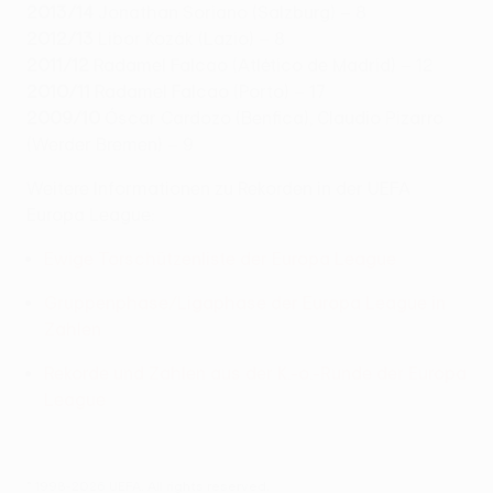
2013/14
Jonathan Soriano (Salzburg) – 8
2012/13
Libor Kozák (Lazio) – 8
2011/12
Radamel Falcao (Atlético de Madrid) – 12
2010/11
Radamel Falcao (Porto) – 17
2009/10
Óscar Cardozo (Benfica), Claudio Pizarro
(Werder Bremen) – 9
Weitere Informationen zu Rekorden in der UEFA
Europa League:
Ewige Torschützenliste der Europa League
Gruppenphase/Ligaphase der Europa League in
Zahlen
Rekorde und Zahlen aus der K.-o.-Runde der Europa
League
© 1998-2026 UEFA. All rights reserved.