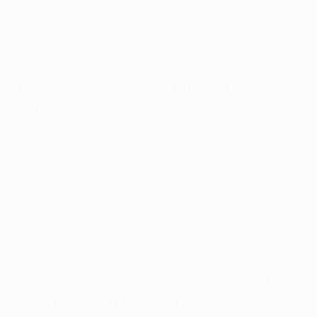
4
Vincenzo Grifo (Freiburg)
4
Víctor Gómez (Braga)
Dreierpacks in der Europa League
2025/26
Anass Zaroury (
Young Boys -
Panathinaikos
1:4
25.09.2025)
Petar Stanić (
Ludogorets
- Celta 3:2
, 27.11.2025)
Corentin Tolisso (
Maccabi Tel-Aviv -
Lyon
0:6
,
27.11.2025)
Talisca (
Brann -
Fenerbahçe
0:4
, 11.12.2025)
Europa League Toptorschützen
nach Saison (ab der Gruppen-