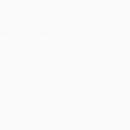
für Kinder
UNS FOLGEN AUF
Die offizielle App herunterladen
Datenschutz
Nutzungsbedingungen
Cookie-Politik
Datenschutzeinstellungen
© 1998-2026 UEFA. Alle Rechte vorbehalten
Der Name UEFA, das UEFA-Logo und alle Marken von UEFA-
Wettbewerben sind geschützte Marken und/oder von der UEFA
urheberrechtlich geschützt. Sie dürfen nicht für kommerzielle
Zwecke verwendet werden. Mit der Verwendung von UEFA.com