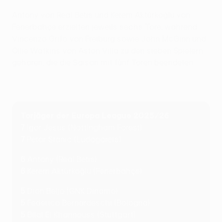
Antony von Real Betis und Kerem Aktürkoğlu von
Fenerbahçe erzielten jeweils sechs Tore, während
Vincenzo Grifo von Freiburg sowie John McGinn und
Ollie Watkins von Aston Villa zu den sieben Spielern
gehören, die die Saison mit fünf Toren beendeten.
Torjäger der Europa League 2025/26
7
Igor Jesus (Nottingham Forest)
7
Petar Stanić (Ludogorets)
6
Antony (Real Betis)
6
Kerem Aktürkoğlu (Fenerbahçe)
5
Dion Beljo (GNK Dinamo)
5
Federico Bernardeschi (Bologna)
5
Bilal El Khannouss (Stuttgart)