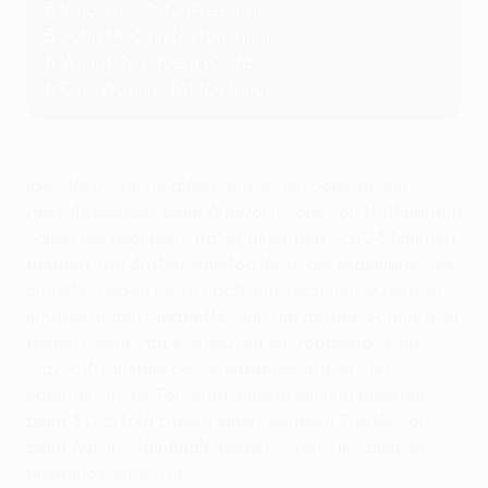
5
Vincenzo Grifo (Freiburg)
5
John McGinn (Aston Villa)
5
Williot Swedberg (Celta)
5
Ollie Watkins (Aston Villa)
Igor Jesus setzte gleich am ersten Spieltag ein
Ausrufezeichen: Beim Auswärtsspiel von Nottingham
Forest bei Real Betis traf er innerhalb von 23 Minuten
doppelt. Am dritten Spieltag legte der Brasilianer per
Elfmeter gegen Porto nach, am sechsten erzielte er
in Utrecht den Siegtreffer und am achten schnürte er
gegen Ferencváros erneut einen Doppelpack. Im
Play-off-Hinspiel bei Fenerbahçe trug er sich
ebenfalls in die Torschützenliste ein und bereitete
beim 3:0-Erfolg zudem einen weiteren Treffer vor.
Beim Aus im Halbfinale gegen Aston Villa blieb er
allerdings ohne Tor.