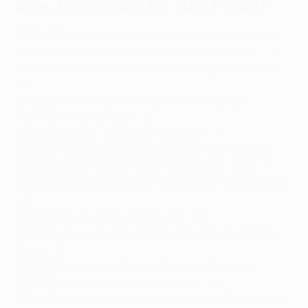
bzw. Ligaphase bis zum Finale)
2024/25
Bruno Fernandes (Man Utd), Kasper Høgh
(Bodø/Glimt) und Ayoub El Kaabi (Olympiacos) – 7
2023/24
Pierre-Emerick Aubameyang (Marseille) –
10
2022/23
Victor Boniface (Union SG), Marcus
Rashford (Man United) – 6
2021/22
James Tavernier (Rangers) – 7
2020/21
Gerard Moreno (Villarreal), Pizzi (Benfica),
Borja Mayoral (Roma), Yusuf Yazıcı (LOSC Lille) – 7
2019/20
Bruno Fernandes (Sporting CP/Man United)
– 8
2018/19
Olivier Giroud (Chelsea) – 11
2017/18
Ciro Immobile (Lazio), Aritz Aduriz (Athletic
Club) – 8
2016/17
Edin Džeko (Roma), Giuliano (Zenit) – 8
2015/16
Aritz Aduriz (Athletic Club) – 10
2014/15
Alan (Salzburg), Romelu Lukaku (Everton) – 8