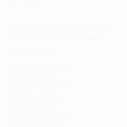
Torschützenliste 2025/26
Europa League 2025/26: Spieler
mit den meisten Torvorlagen
6
Denis Undav (Stuttgart)
5
Emiliano Buendía (Aston Villa)
5
Ricardo Horta (Braga)
5
Morgan Rogers (Aston Villa)
5
Andrija Živković (PAOK)
4
Jan-Niklas Beste (Freiburg)
4
Daan Heymans (Genk)
4
Konstantinos Karetsas (Genk)
4
Bryan Zaragoza (Roma)