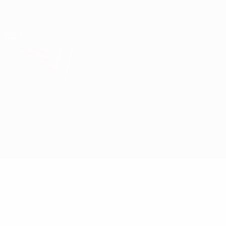
Direkt
zum
Hauptinhalt
UEFA Europa League Offiziell
Erhalten
Live-Ergebnisse &amp; Statistiken
UEFA Europa League
Middlesbrough vs Sevilla
Überblick
Infos zum Spiel