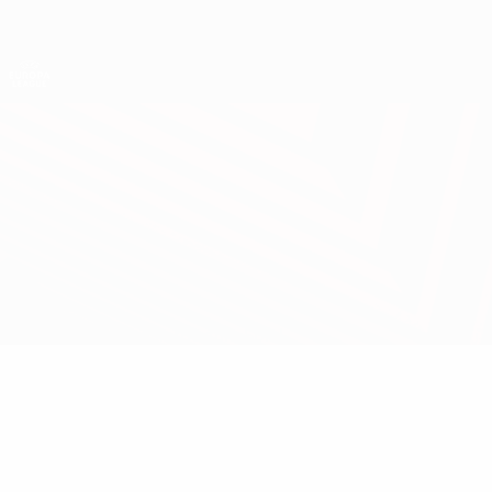
Direkt
zum
Hauptinhalt
UEFA Europa League Offiziell
Live-Ergebnisse &amp; Statistiken
UEFA Europa League
H. Tel-Aviv vs Urartu
Überblick
Updates
Infos zum Spiel