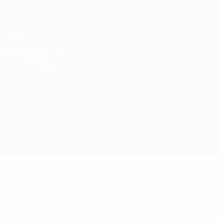
Direkt
zum
Hauptinhalt
UEFA Europa League Offiziell
Erhalten
Live-Ergebnisse &amp; Statistiken
UEFA Europa League
QPR vs Partizan
Überblick
Updates
Infos zum Spiel
Fakten zum Spiel