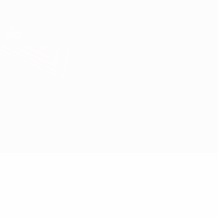
Direkt
zum
Hauptinhalt
UEFA Europa League Offiziell
Erhalten
Live-Ergebnisse &amp; Statistiken
UEFA Europa League
Sheff. Wednesday vs Kaiserslautern
Überblick
Updates
Infos zum Spiel