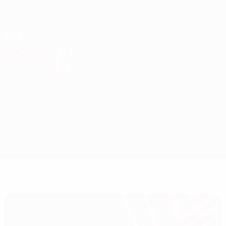
Direkt
zum
Hauptinhalt
UEFA Europa League Offiziell
Erhalten
Live-Ergebnisse &amp; Statistiken
UEFA Europa League
AEK Athens vs Juventus
Überblick
Updates
Infos zum Spiel