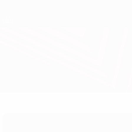
Direkt
zum
Hauptinhalt
UEFA Europa League Offiziell
Live-Ergebnisse &amp; Statistiken
UEFA Europa League
Milan vs Tottenham
Überblick
Updates
Infos zum Spiel