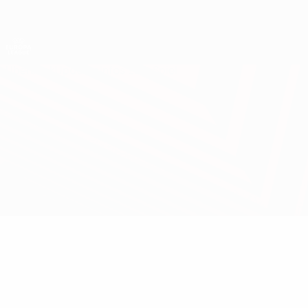
Direkt
zum
Hauptinhalt
UEFA Europa League Offiziell
Live-Ergebnisse &amp; Statistiken
UEFA Europa League
Überblick
Updates
Infos zum Spiel
Parma vs Juventus