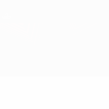
Direkt
zum
Hauptinhalt
UEFA Europa League Offiziell
Erhalten
Live-Ergebnisse &amp; Statistiken
UEFA Europa League
Parma vs Leverkusen
Überblick
Updates
Infos zum Spiel