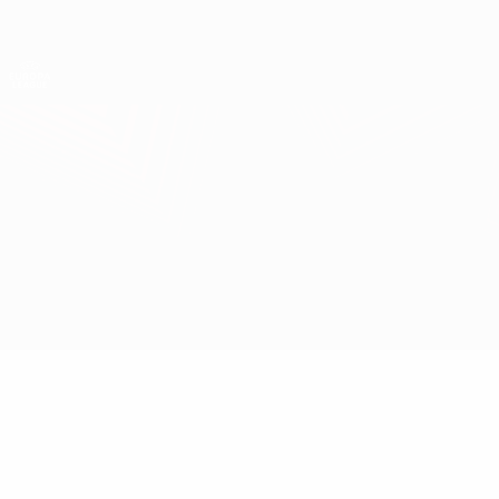
Direkt
zum
Hauptinhalt
UEFA Europa League Offiziell
Erhalten
Live-Ergebnisse &amp; Statistiken
UEFA Europa League
Salzburg vs Karlsruhe
Überblick
Updates
Infos zum Spiel