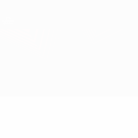
Direkt
zum
Hauptinhalt
UEFA Europa League Offiziell
Erhalten
Live-Ergebnisse &amp; Statistiken
UEFA Europa League
Espanyol vs Bremen
Überblick
Infos zum Spiel