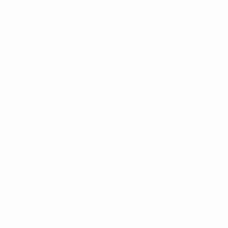
Direkt
zum
Hauptinhalt
UEFA Europa League Offiziell
Erhalten
Live-Ergebnisse &amp; Statistiken
UEFA Europa League
Lille vs Aston Villa
Überblick
Updates
Infos zum Spiel
Fakten zum Spiel