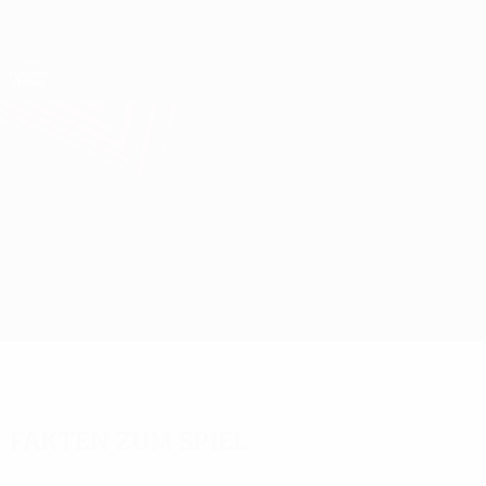
Direkt
zum
Hauptinhalt
UEFA Europa League Offiziell
Erhalten
Live-Ergebnisse &amp; Statistiken
UEFA Europa League
PAOK vs Celta
Überblick
Updates
Infos zum Spiel
Fakten zum Spiel