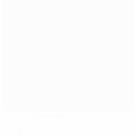
Stadion Galgenwaard
Utrecht
8°
klarer Abend
Der Platz ist exzellent