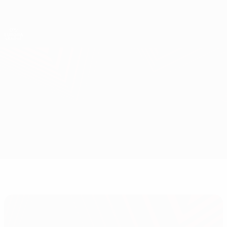
Direkt
zum
Hauptinhalt
UEFA Europa League Offiziell
Erhalten
Live-Ergebnisse &amp; Statistiken
UEFA Europa League
Utrecht vs Nott'm Forest
Überblick
Updates
Infos zum Spiel