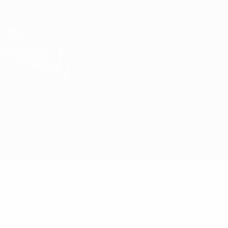
Direkt
zum
Hauptinhalt
UEFA Europa League Offiziell
Erhalten
Live-Ergebnisse &amp; Statistiken
UEFA Europa League
PAOK vs Brann
Überblick
Updates
Infos zum Spiel