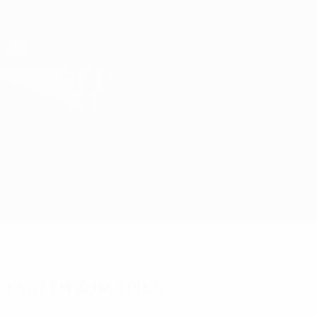
Direkt
zum
Hauptinhalt
UEFA Europa League Offiziell
Erhalten
Live-Ergebnisse &amp; Statistiken
UEFA Europa League
Bologna vs Brann
Überblick
Updates
Infos zum Spiel
Fakten zum Spiel