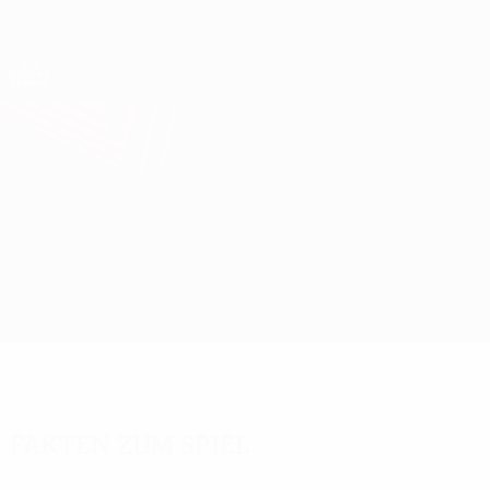
Direkt
zum
Hauptinhalt
UEFA Europa League Offiziell
Erhalten
Live-Ergebnisse &amp; Statistiken
UEFA Europa League
Rangers vs Roma
Überblick
Updates
Infos zum Spiel
Fakten zum Spiel