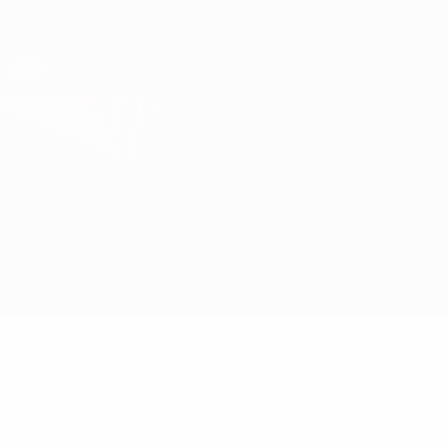
Direkt
zum
Hauptinhalt
UEFA Europa League Offiziell
Erhalten
Live-Ergebnisse &amp; Statistiken
UEFA Europa League
Brann vs Utrecht
Überblick
Updates
Infos zum Spiel